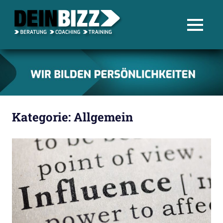
Blog
MENU
–
Zum
DEIN
Inhalt
springen
BIZZ
Kategorie:
Allgemein