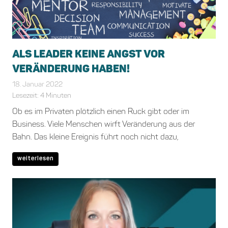
ALS LEADER KEINE ANGST VOR
VERÄNDERUNG HABEN!
18. Januar 2022
Marika Auenmueller
Allgemein
,
Leadership
Lesezeit:
4
Minuten
Ob es im Privaten plötzlich einen Ruck gibt oder im
Business. Viele Menschen wirft Veränderung aus der
Bahn. Das kleine Ereignis führt noch nicht dazu,
weiterlesen