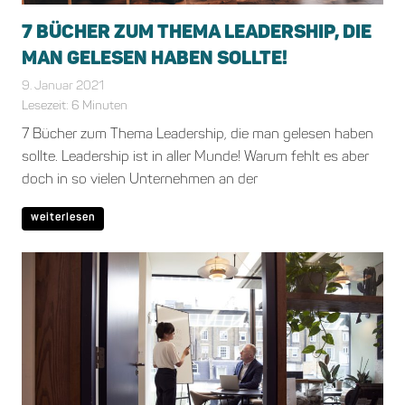
7 BÜCHER ZUM THEMA LEADERSHIP, DIE
MAN GELESEN HABEN SOLLTE!
9. Januar 2021
Bianca Schiffgens
Allgemein
Lesezeit:
6
Minuten
7 Bücher zum Thema Leadership, die man gelesen haben
sollte. Leadership ist in aller Munde! Warum fehlt es aber
doch in so vielen Unternehmen an der
weiterlesen