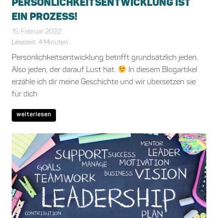
PERSÖNLICHKEITSENTWICKLUNG IST
EIN PROZESS!
15. Februar 2022
Marika Auenmueller
Allgemein
Lesezeit:
4
Minuten
Persönlichkeitsentwicklung betrifft grundsätzlich jeden.
Also jeden, der darauf Lust hat.
In diesem Blogartikel
erzähle ich dir meine Geschichte und wir übersetzen sie
für dich
weiterlesen