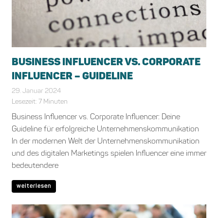
BUSINESS INFLUENCER VS. CORPORATE
INFLUENCER – GUIDELINE
29. Januar 2024
Bianca Schiffgens
Allgemein
Lesezeit:
7
Minuten
Business Influencer vs. Corporate Influencer: Deine
Guideline für erfolgreiche Unternehmenskommunikation
In der modernen Welt der Unternehmenskommunikation
und des digitalen Marketings spielen Influencer eine immer
bedeutendere
weiterlesen