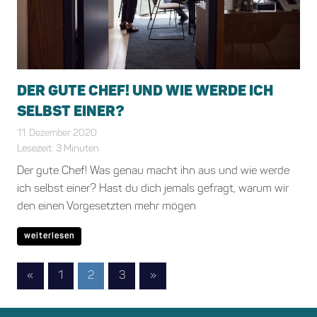
DER GUTE CHEF! UND WIE WERDE ICH
SELBST EINER?
11. Dezember 2020
Bianca Schiffgens
Allgemein
Lesezeit:
3
Minuten
Der gute Chef! Was genau macht ihn aus und wie werde
ich selbst einer? Hast du dich jemals gefragt, warum wir
den einen Vorgesetzten mehr mögen
weiterlesen
Beitragsnavigation
Vorherige
Nächste
«
1
2
3
»
Beiträge
Beiträge