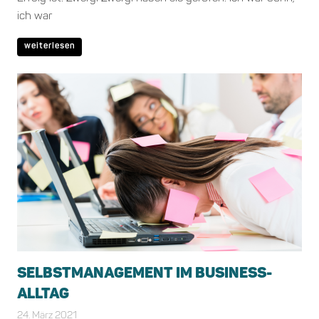
ich war
weiterlesen
SELBSTMANAGEMENT IM BUSINESS-
ALLTAG
24. März 2021
Bianca Schiffgens
Allgemein