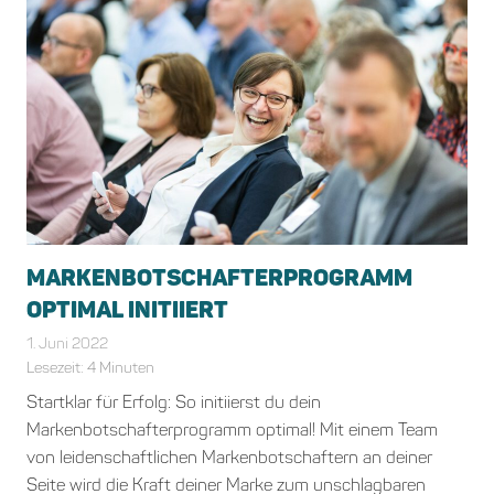
MARKENBOTSCHAFTERPROGRAMM
OPTIMAL INITIIERT
1. Juni 2022
Bianca Schiffgens
Allgemein
,
Markenbotschafter
Lesezeit:
4
Minuten
Startklar für Erfolg: So initiierst du dein
Markenbotschafterprogramm optimal! Mit einem Team
von leidenschaftlichen Markenbotschaftern an deiner
Seite wird die Kraft deiner Marke zum unschlagbaren