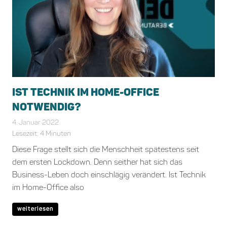
IST TECHNIK IM HOME-OFFICE
NOTWENDIG?
4. Januar 2022
Marika Auenmueller
Allgemein
Lesezeit:
4
Minuten
Diese Frage stellt sich die Menschheit spätestens seit
dem ersten Lockdown. Denn seither hat sich das
Business-Leben doch einschlägig verändert. Ist Technik
im Home-Office also
weiterlesen