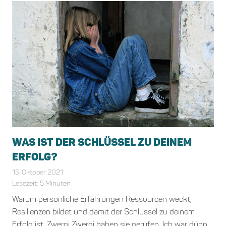
WAS IST DER SCHLÜSSEL ZU DEINEM
ERFOLG?
15. Oktober 2021
Marika Auenmueller
Allgemein
Lesezeit:
5
Minuten
Warum persönliche Erfahrungen Ressourcen weckt,
Resilienzen bildet und damit der Schlüssel zu deinem
Erfolg ist: Zwergi Zwergi haben sie gerufen. Ich war dünn,