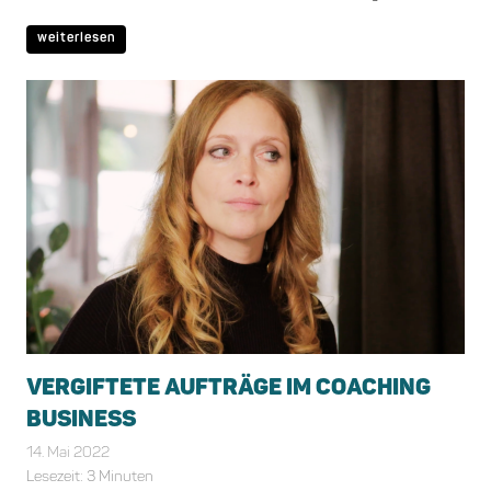
weiterlesen
VERGIFTETE AUFTRÄGE IM COACHING
BUSINESS
14. Mai 2022
Bianca Schiffgens
Allgemein
Lesezeit:
3
Minuten