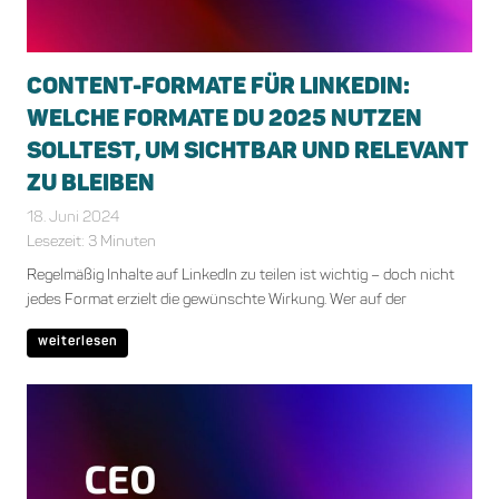
CONTENT-FORMATE FÜR LINKEDIN:
WELCHE FORMATE DU 2025 NUTZEN
SOLLTEST, UM SICHTBAR UND RELEVANT
ZU BLEIBEN
18. Juni 2024
Marika Auenmueller
Allgemein
,
Markenbotschafter
Lesezeit:
3
Minuten
Regelmäßig Inhalte auf LinkedIn zu teilen ist wichtig – doch nicht
jedes Format erzielt die gewünschte Wirkung. Wer auf der
weiterlesen