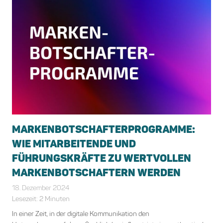
MARKENBOTSCHAFTERPROGRAMME:
WIE MITARBEITENDE UND
FÜHRUNGSKRÄFTE ZU WERTVOLLEN
MARKENBOTSCHAFTERN WERDEN
18. Dezember 2024
Marika Auenmueller
Allgemein
,
Markenbotschafter
Lesezeit:
2
Minuten
In einer Zeit, in der digitale Kommunikation den