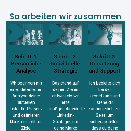
So arbeiten wir zusammen
Schritt 1:
Schritt 2:
Schritt 3:
Persönliche
Individuelle
Umsetzung
Analyse
Strategie
und Support
Wir beginnen mit
Basierend auf
Ich begleite dich
einer detaillierten
deinen Zielen
bei der
Analyse deiner
entwickeln wir
Umsetzung und
aktuellen
eine
stehe dir
LinkedIn-Präsenz
maßgeschneiderte
kontinuierlich zur
und definieren
LinkedIn-
Seite, um
klare, erreichbare
Strategie, um
sicherzustellen,
Ziele.
deine Marke
dass du deine