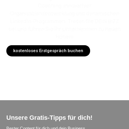
Coaching, innovativer
Organisationsentwicklung und dynamischen
LinkedIn-Programmen. Treten Sie DEIN BIZZ
bei und führen Sie Ihr Unternehmen zu neuen
Höhen!
kostenloses Erstgespräch buchen
Unsere Gratis-Tipps für dich!
Bester Content für dich und dein Business.