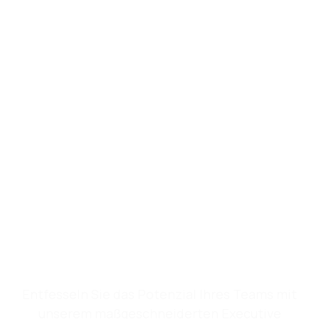
TRANSFORMIEREN SIE
IHRE
GESCHÄFTSKOMMUNIK
NOCH HEUTE
Entfesseln Sie das Potenzial Ihres Teams mit
unserem maßgeschneiderten Executive