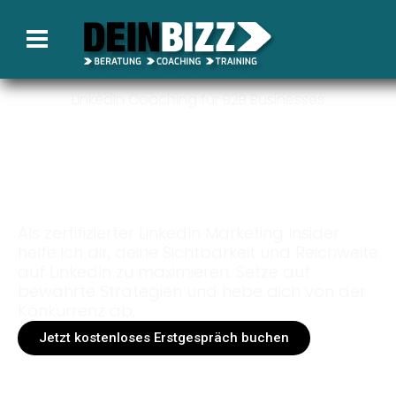
LinkedIn Coaching für B2B Businesses
Nutze wie du LinkedIn
nutzen kannst, um dein
Business auf das nächste
Level zu bringen.
Als zertifizierter LinkedIn Marketing Insider
helfe ich dir, deine Sichtbarkeit und Reichweite
auf LinkedIn zu maximieren. Setze auf
bewährte Strategien und hebe dich von der
Konkurrenz ab.
Jetzt kostenloses Erstgespräch buchen