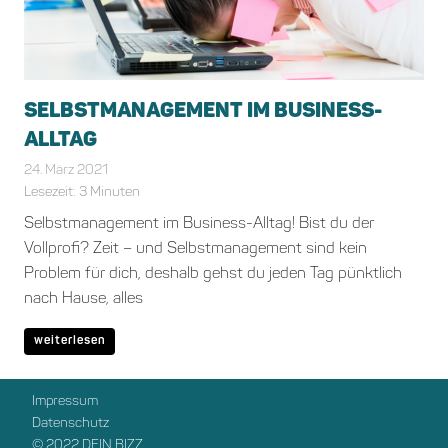
SELBSTMANAGEMENT IM BUSINESS-
ALLTAG
24. März 2021
Bianca Schiffgens
Allgemein
Lesezeit:
3
Minuten
Selbstmanagement im Business-Alltag! Bist du der
Vollprofi? Zeit – und Selbstmanagement sind kein
Problem für dich, deshalb gehst du jeden Tag pünktlich
nach Hause, alles
weiterlesen
Impressum
Datenschutz
© 2022 DEIN BIZZ