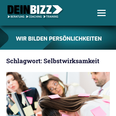
Blog
MENU
–
Zum
DEIN
Inhalt
springen
BIZZ
Schlagwort:
Selbstwirksamkeit