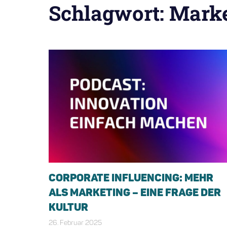
Schlagwort:
Marke
CORPORATE INFLUENCING: MEHR
ALS MARKETING – EINE FRAGE DER
KULTUR
26. Februar 2025
Bianca Schiffgens
Allgemein
,
Podcast