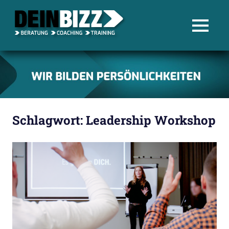
Blog
MENU
–
Zum
DEIN
Inhalt
springen
BIZZ
Schlagwort:
Leadership Workshop