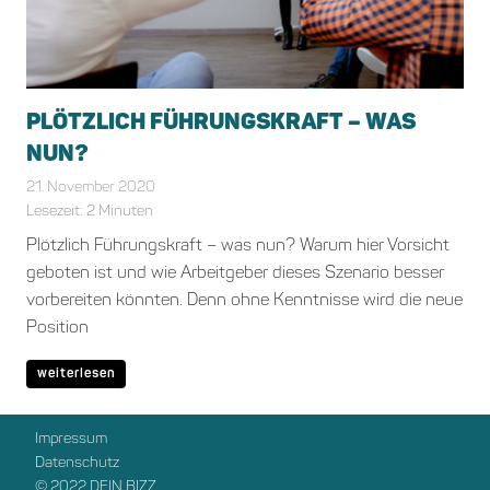
PLÖTZLICH FÜHRUNGSKRAFT – WAS
NUN?
21. November 2020
Bianca Schiffgens
Allgemein
Lesezeit:
2
Minuten
Plötzlich Führungskraft – was nun? Warum hier Vorsicht
geboten ist und wie Arbeitgeber dieses Szenario besser
vorbereiten könnten. Denn ohne Kenntnisse wird die neue
Position
weiterlesen
Impressum
Datenschutz
© 2022 DEIN BIZZ